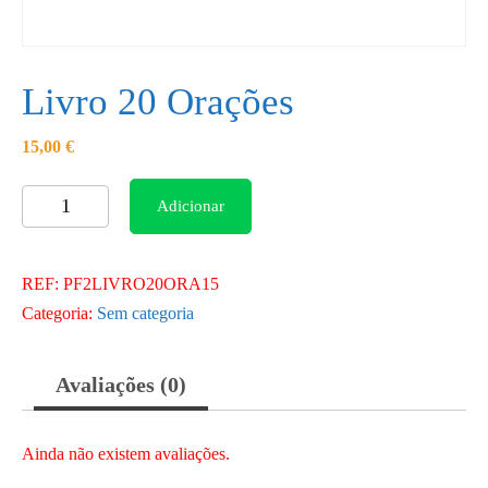
Livro 20 Orações
15,00
€
Quantidade
Adicionar
de
Livro
REF:
PF2LIVRO20ORA15
20
Categoria:
Sem categoria
Orações
Avaliações (0)
Ainda não existem avaliações.