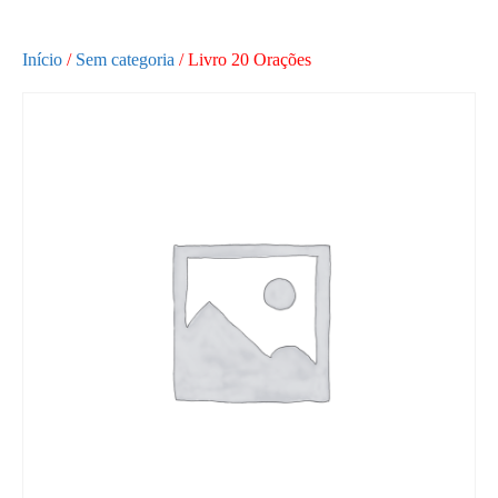
Academia Pedro Frias
Início
/
Sem categoria
/ Livro 20 Orações
Academia Pedro Frias
Login