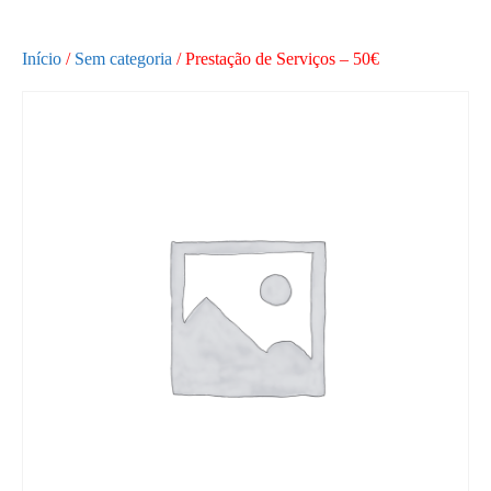
Academia Pedro Frias
Início
/
Sem categoria
/ Prestação de Serviços – 50€
Academia Pedro Frias
Login