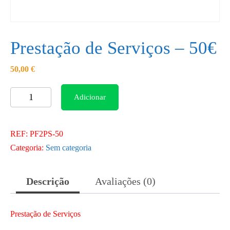
Prestação de Serviços – 50€
50,00
€
Quantidade
Adicionar
de
Prestação
REF:
PF2PS-50
de
Categoria:
Sem categoria
Serviços
-
50€
Descrição
Avaliações (0)
Prestação de Serviços